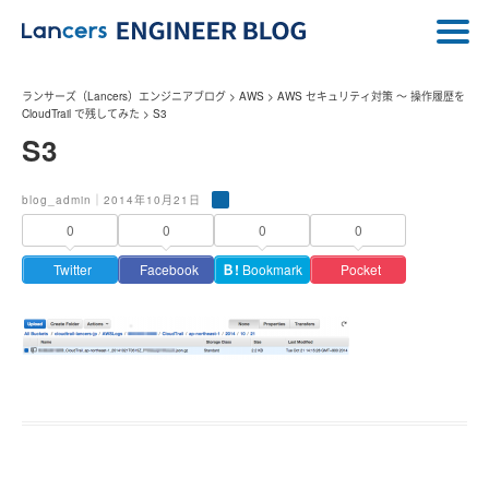
ランサーズ（Lancers）エンジニアブログ
>
AWS
>
AWS セキュリティ対策 〜 操作履歴を
CloudTrail で残してみた
>
S3
S3
blog_admin｜2014年10月21日
0
0
0
0
Twitter
Facebook
Ｂ!
Bookmark
Pocket