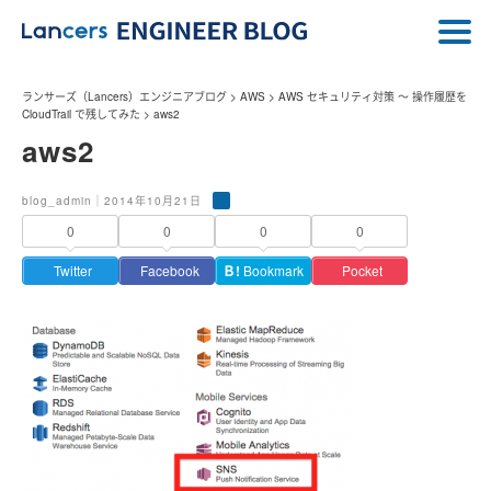
ランサーズ（Lancers）エンジニアブログ
>
AWS
>
AWS セキュリティ対策 〜 操作履歴を
CloudTrail で残してみた
>
aws2
aws2
blog_admin｜2014年10月21日
0
0
0
0
Twitter
Facebook
Ｂ!
Bookmark
Pocket