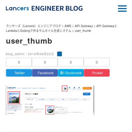
ランサーズ（Lancers）エンジニアブログ
>
AWS
>
API Gateway
>
API Gatewayと
LambdaとGolangで作るサムネイル生成システム
>
user_thumb
user_thumb
blog_admin｜2019年08月22日
0
0
0
0
Twitter
Facebook
Ｂ!
Bookmark
Pocket