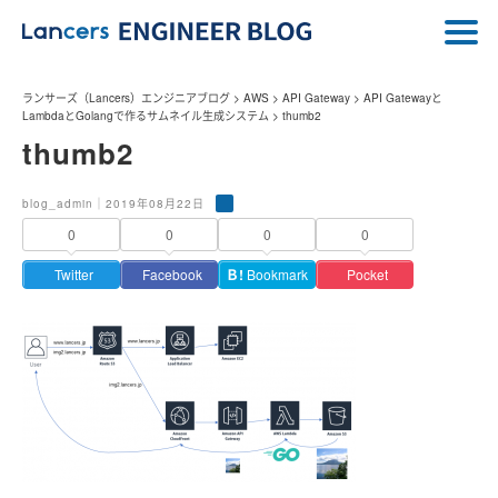
ランサーズ（Lancers）エンジニアブログ
>
AWS
>
API Gateway
>
API Gatewayと
LambdaとGolangで作るサムネイル生成システム
>
thumb2
thumb2
blog_admin｜2019年08月22日
0
0
0
0
Twitter
Facebook
Ｂ!
Bookmark
Pocket