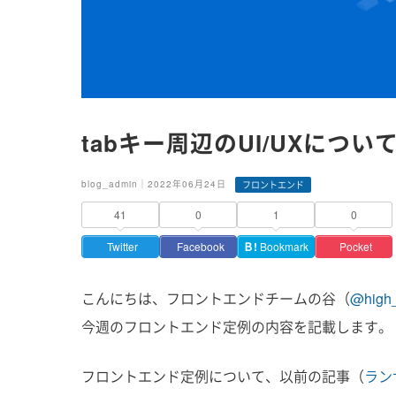
tabキー周辺のUI/UXについて
blog_admin｜2022年06月24日
フロントエンド
41
0
1
0
Twitter
Facebook
Ｂ!
Bookmark
Pocket
こんにちは、フロントエンドチームの谷（
@high_
今週のフロントエンド定例の内容を記載します。
フロントエンド定例について、以前の記事（
ラン