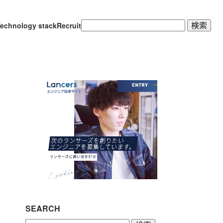
検
echnology stack
Recruit
索:
SEARCH