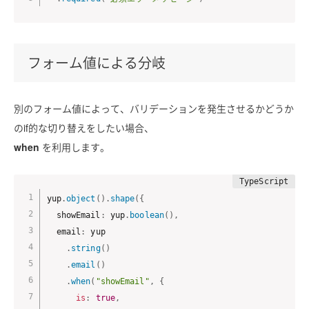
フォーム値による分岐
別のフォーム値によって、バリデーションを発生させるかどうか
のif的な切り替えをしたい場合、
when
を利用します。
yup
.
object
(
)
.
shape
(
{
  showEmail
:
 yup
.
boolean
(
)
,
  email
:
 yup

.
string
(
)
.
email
(
)
.
when
(
"showEmail"
,
{
is
:
true
,