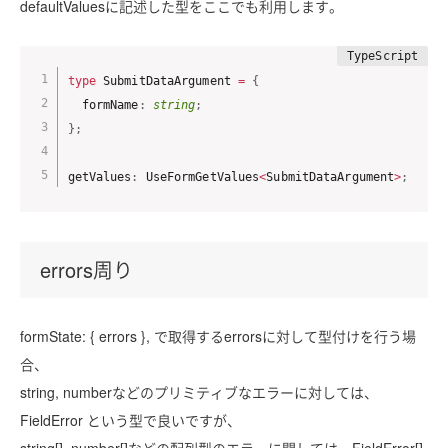
defaultValuesに記述した型をここでも利用します。
type
 SubmitDataArgument 
=
{
  formName
:
string
;
}
;
getValues
:
 UseFormGetValues
<
SubmitDataArgument
>
;
errors周り
formState: { errors }, で取得するerrorsに対して型付けを行う場
合、
string, numberなどのプリミティブなエラーに対しては、
FieldError という型で良いですが、
string[], number[]などの配列型のエラーに関しては、FieldError[]