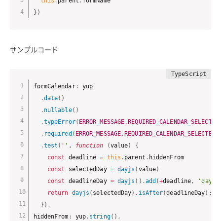
this
.
parent
.
}
)
サンプルコード
formCalendar
:
 yup

.
date
(
)
.
nullable
(
)
.
typeError
(
ERROR_MESSAGE
.
REQUIRED_CALENDAR_SELECTED
.
required
(
ERROR_MESSAGE
.
REQUIRED_CALENDAR_SELECTED
)
.
test
(
''
,
function
(
value
)
{
const
 deadline 
=
this
.
parent
.
hiddenFrom

const
 selectedDay 
=
dayjs
(
value
)
const
 deadlineDay 
=
dayjs
(
)
.
add
(
+
deadline
,
'day'
)
return
dayjs
(
selectedDay
)
.
isAfter
(
deadlineDay
)
;
}
)
,
hiddenFrom
:
 yup
.
string
(
)
,