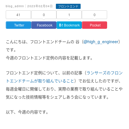
blog_admin｜2023年02月04日
フロントエンド
41
0
1
0
Twitter
Facebook
Ｂ!
Bookmark
Pocket
こんにちは、フロントエンドチームの 谷（
@high_g_engineer
）
です。
今週のフロントエンド定例の内容を記載します。
フロントエンド定例について、以前の記事（
ランサーズのフロン
トエンドチームが取り組んでいること
）でお伝えしたのですが、
毎週金曜日に開催しており、
実際の業務で取り組んでいることや
気になった技術情報等をシェアしあう会になっています。
以下、今週の内容です。