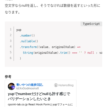
空文字ならnullを返し、そうでなければ数値を返すといった形に
なります。
yup

.
number
(
)
.
nullable
(
)
.
transform
(
(
value
,
 originalValue
)
=>
String
(
originalValue
)
.
trim
(
)
===
''
?
null
:
 value
)
参考