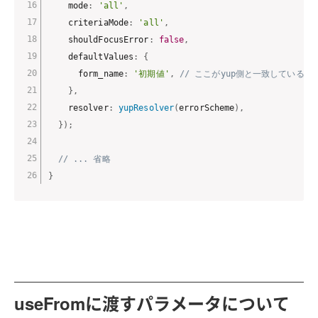
    mode
:
'all'
,
    criteriaMode
:
'all'
,
    shouldFocusError
:
false
,
    defaultValues
:
{
      form_name
:
'初期値'
,
// ここがyup側と一致している
}
,
    resolver
:
yupResolver
(
errorScheme
)
,
}
)
;
// ... 省略
}
useFromに渡すパラメータについて