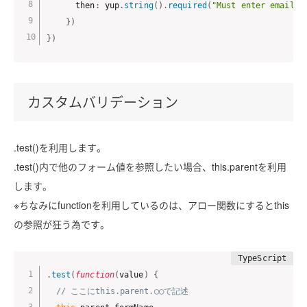
      then
:
 yup
.
string
(
)
.
required
(
"Must enter email a
}
)
}
)
カスタムバリデーション
.test()を利用します。
.test()内で他のフォーム値を参照したい場合、this.parentを利用
します。
※ちなみにfunctionを利用しているのは、アロー関数にするとthis
の参照が狂う為です。
.
test
(
function
(
value
)
{
// ここにthis.parent.◯◯で記述