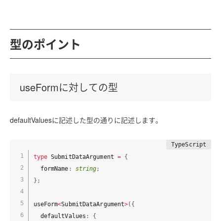
型のポイント
useFormに対しての型
defaultValuesに記述した型の通りに記述します。
type
 SubmitDataArgument 
=
{
  formName
:
string
;
}
;
useForm
<
SubmitDataArgument
>
(
{
  defaultValues
:
{