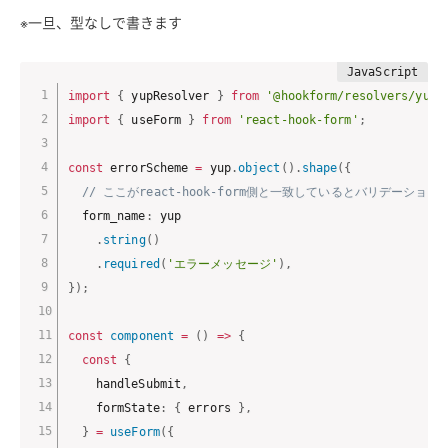
※一旦、型なしで書きます
import
{
 yupResolver 
}
from
'@hookform/resolvers/yup'
import
{
 useForm 
}
from
'react-hook-form'
;
const
 errorScheme 
=
 yup
.
object
(
)
.
shape
(
{
// ここがreact-hook-form側と一致しているとバリデーション
  form_name
:
 yup

.
string
(
)
.
required
(
'エラーメッセージ'
)
,
}
)
;
const
component
=
(
)
=>
{
const
{
    handleSubmit
,
    formState
:
{
 errors 
}
,
}
=
useForm
(
{