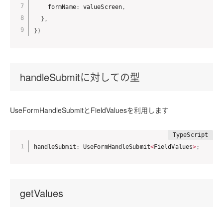
    formName
:
 valueScreen
,
}
,
}
)
handleSubmitに対しての型
UseFormHandleSubmitとFieldValuesを利用します
handleSubmit
:
 UseFormHandleSubmit
<
FieldValues
>
;
getValues