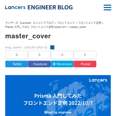
ランサーズ（Lancers）エンジニアブログ
>
フロントエンド
>
フロントエンド定例
>
Prisma 入門してみた フロントエンド定例 2022/10/7
>
master_cover
master_cover
blog_admin｜2022年10月07日
0
0
0
0
Twitter
Facebook
Ｂ!
Bookmark
Pocket