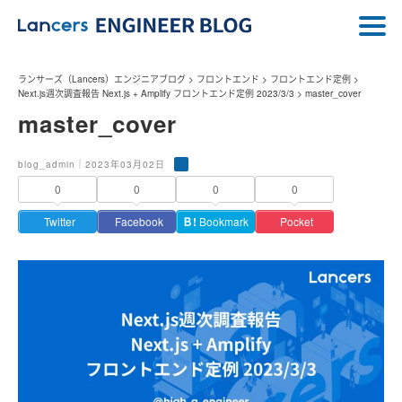
ランサーズ（Lancers）エンジニアブログ
>
フロントエンド
>
フロントエンド定例
>
Next.js週次調査報告 Next.js + Amplify フロントエンド定例 2023/3/3
>
master_cover
master_cover
blog_admin｜2023年03月02日
0
0
0
0
Twitter
Facebook
Ｂ!
Bookmark
Pocket