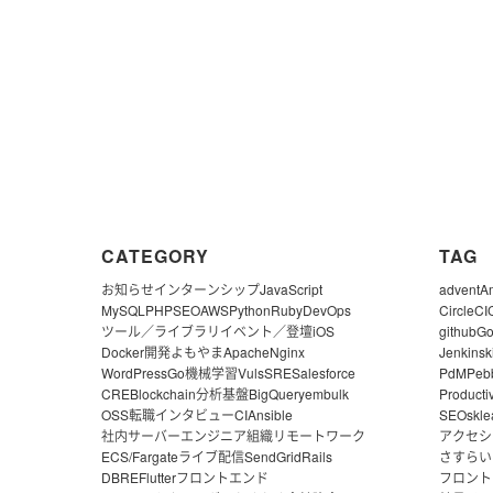
CATEGORY
TAG
お知らせ
インターンシップ
JavaScript
advent
A
MySQL
PHP
SEO
AWS
Python
Ruby
DevOps
CircleCI
ツール／ライブラリ
イベント／登壇
iOS
github
G
Docker
開発よもやま
Apache
Nginx
Jenkins
k
WordPress
Go
機械学習
Vuls
SRE
Salesforce
PdM
Peb
CRE
Blockchain
分析基盤
BigQuery
embulk
Producti
OSS
転職
インタビュー
CI
Ansible
SEO
skle
社内サーバー
エンジニア組織
リモートワーク
アクセシ
ECS/Fargate
ライブ配信
SendGrid
Rails
さすらい
DBRE
Flutter
フロントエンド
フロント