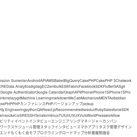
mazon Sumerian
Android
API
AWS
Babel
BigQuery
CakePHP
CakePHP 3
Chatwork
CRE
Data Analytics
digdag
EC2
embulk
ES6
Fabric
FacebookSDK
Flutter
GAS
git
o
Google Authenticator
Google Calendar
GraphAPI
iPhone
iPhone15
iPhone15Pro
intone
lazygit
Machine Learning
markdown
MeCab
Mechanize
MENTA
obsidian
ble
PHP
PHPカンファレンス
PHPバージョンアップ
pickup
vity Engineering
python
QA
React.js
Recommend
redis
redux
Ruby
Salesforce
SDK
arn
socket.io
SRE
SSH
Terraform
tmux
TUI
UI/UX
UX
Vuls
WordPress
workflow
ビリティ
イベント
インタビュー
エンジニアリングマネージャー
カンバン
ワーク
スケジュール管理
スタッフインタビュー
スマホアプリ
タスク管理
デザイン
エンド
もくもく会
モブプログラミング
ロードマップ
分析基盤
勉強会