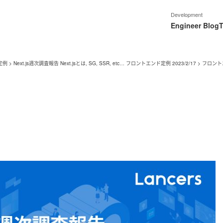
Development
Engineer Blog
T
定例
>
Next.js週次調査報告 Next.jsとは, SG, SSR, etc… フロントエンド定例 2023/2/17
>
フロント