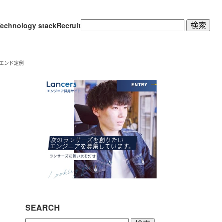
検
echnology stack
Recruit
索:
エンド定例
SEARCH