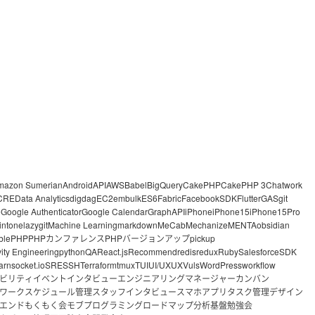
mazon Sumerian
Android
API
AWS
Babel
BigQuery
CakePHP
CakePHP 3
Chatwork
CRE
Data Analytics
digdag
EC2
embulk
ES6
Fabric
FacebookSDK
Flutter
GAS
git
o
Google Authenticator
Google Calendar
GraphAPI
iPhone
iPhone15
iPhone15Pro
intone
lazygit
Machine Learning
markdown
MeCab
Mechanize
MENTA
obsidian
ble
PHP
PHPカンファレンス
PHPバージョンアップ
pickup
vity Engineering
python
QA
React.js
Recommend
redis
redux
Ruby
Salesforce
SDK
arn
socket.io
SRE
SSH
Terraform
tmux
TUI
UI/UX
UX
Vuls
WordPress
workflow
ビリティ
イベント
インタビュー
エンジニアリングマネージャー
カンバン
ワーク
スケジュール管理
スタッフインタビュー
スマホアプリ
タスク管理
デザイン
エンド
もくもく会
モブプログラミング
ロードマップ
分析基盤
勉強会