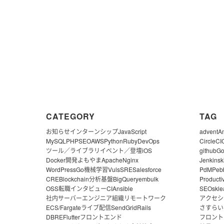
CATEGORY
TAG
お知らせ
インターンシップ
JavaScript
advent
A
MySQL
PHP
SEO
AWS
Python
Ruby
DevOps
CircleCI
ツール／ライブラリ
イベント／登壇
iOS
github
G
Docker
開発よもやま
Apache
Nginx
Jenkins
k
WordPress
Go
機械学習
Vuls
SRE
Salesforce
PdM
Peb
CRE
Blockchain
分析基盤
BigQuery
embulk
Producti
OSS
転職
インタビュー
CI
Ansible
SEO
skle
社内サーバー
エンジニア組織
リモートワーク
アクセシ
ECS/Fargate
ライブ配信
SendGrid
Rails
さすらい
DBRE
Flutter
フロントエンド
フロント