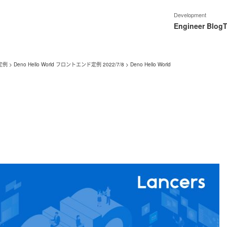
Development
Engineer Blog
T
定例
>
Deno Hello World フロントエンド定例 2022/7/8
>
Deno Hello World