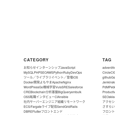
CATEGORY
TAG
お知らせ
インターンシップ
JavaScript
advent
A
MySQL
PHP
SEO
AWS
Python
Ruby
DevOps
CircleCI
ツール／ライブラリ
イベント／登壇
iOS
github
G
Docker
開発よもやま
Apache
Nginx
Jenkins
k
WordPress
Go
機械学習
Vuls
SRE
Salesforce
PdM
Peb
CRE
Blockchain
分析基盤
BigQuery
embulk
Producti
OSS
転職
インタビュー
CI
Ansible
SEO
skle
社内サーバー
エンジニア組織
リモートワーク
アクセシ
ECS/Fargate
ライブ配信
SendGrid
Rails
さすらい
DBRE
Flutter
フロントエンド
フロント