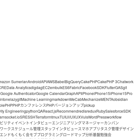
mazon Sumerian
Android
API
AWS
Babel
BigQuery
CakePHP
CakePHP 3
Chatwork
CRE
Data Analytics
digdag
EC2
embulk
ES6
Fabric
FacebookSDK
Flutter
GAS
git
o
Google Authenticator
Google Calendar
GraphAPI
iPhone
iPhone15
iPhone15Pro
intone
lazygit
Machine Learning
markdown
MeCab
Mechanize
MENTA
obsidian
ble
PHP
PHPカンファレンス
PHPバージョンアップ
pickup
vity Engineering
python
QA
React.js
Recommend
redis
redux
Ruby
Salesforce
SDK
arn
socket.io
SRE
SSH
Terraform
tmux
TUI
UI/UX
UX
Vuls
WordPress
workflow
ビリティ
イベント
インタビュー
エンジニアリングマネージャー
カンバン
ワーク
スケジュール管理
スタッフインタビュー
スマホアプリ
タスク管理
デザイン
エンド
もくもく会
モブプログラミング
ロードマップ
分析基盤
勉強会