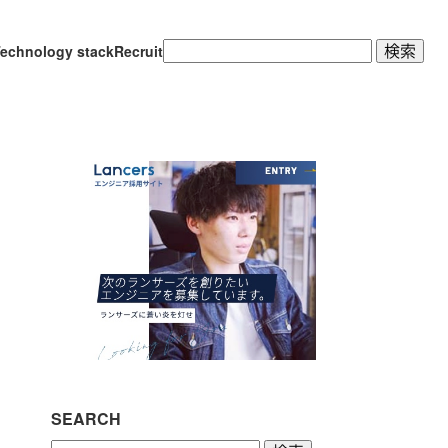
検
echnology stack
Recruit
索:
SEARCH