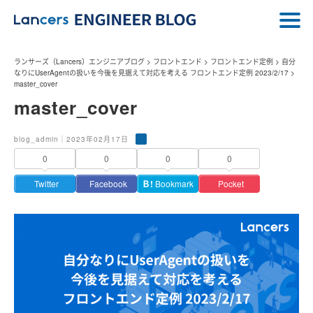
ランサーズ（Lancers）エンジニアブログ
>
フロントエンド
>
フロントエンド定例
>
自分
なりにUserAgentの扱いを今後を見据えて対応を考える フロントエンド定例 2023/2/17
>
master_cover
master_cover
blog_admin｜2023年02月17日
0
0
0
0
Twitter
Facebook
Ｂ!
Bookmark
Pocket