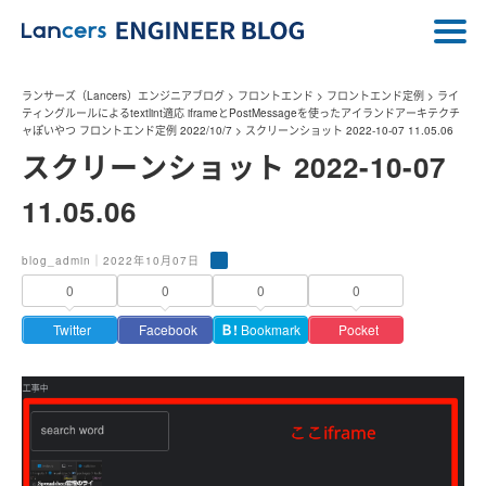
ランサーズ（Lancers）エンジニアブログ
>
フロントエンド
>
フロントエンド定例
>
ライ
ティングルールによるtextlint適応 iframeとPostMessageを使ったアイランドアーキテクチ
ャぽいやつ フロントエンド定例 2022/10/7
>
スクリーンショット 2022-10-07 11.05.06
スクリーンショット 2022-10-07
11.05.06
blog_admin｜2022年10月07日
0
0
0
0
Twitter
Facebook
Ｂ!
Bookmark
Pocket