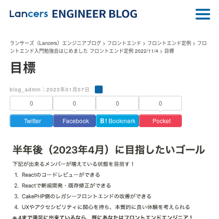
ランサーズ（Lancers）エンジニアブログ
>
フロントエンド
>
フロントエンド定例
>
フロ
ントエンド入門勉強会はじめました フロントエンド定例 2022/11/4
>
目標
目標
blog_admin｜2023年01月07日
0
0
0
0
Twitter
Facebook
Ｂ!
Bookmark
Pocket