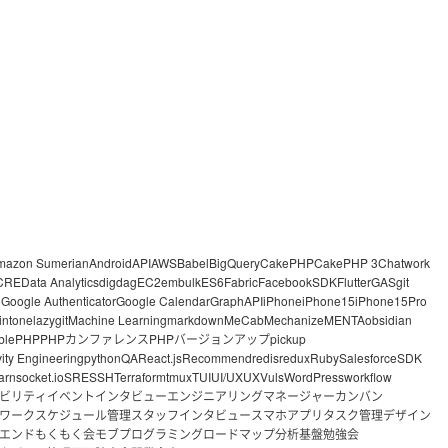
mazon Sumerian
Android
API
AWS
Babel
BigQuery
CakePHP
CakePHP 3
Chatwork
CRE
Data Analytics
digdag
EC2
embulk
ES6
Fabric
FacebookSDK
Flutter
GAS
git
o
Google Authenticator
Google Calendar
GraphAPI
iPhone
iPhone15
iPhone15Pro
intone
lazygit
Machine Learning
markdown
MeCab
Mechanize
MENTA
obsidian
ble
PHP
PHPカンファレンス
PHPバージョンアップ
pickup
vity Engineering
python
QA
React.js
Recommend
redis
redux
Ruby
Salesforce
SDK
arn
socket.io
SRE
SSH
Terraform
tmux
TUI
UI/UX
UX
Vuls
WordPress
workflow
ビリティ
イベント
インタビュー
エンジニアリングマネージャー
カンバン
ワーク
スケジュール管理
スタッフインタビュー
スマホアプリ
タスク管理
デザイン
エンド
もくもく会
モブプログラミング
ロードマップ
分析基盤
勉強会