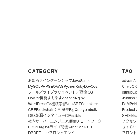
CATEGORY
TAG
お知らせ
インターンシップ
JavaScript
advent
A
MySQL
PHP
SEO
AWS
Python
Ruby
DevOps
CircleCI
ツール／ライブラリ
イベント／登壇
iOS
github
G
Docker
開発よもやま
Apache
Nginx
Jenkins
k
WordPress
Go
機械学習
Vuls
SRE
Salesforce
PdM
Peb
CRE
Blockchain
分析基盤
BigQuery
embulk
Producti
OSS
転職
インタビュー
CI
Ansible
SEO
skle
社内サーバー
エンジニア組織
リモートワーク
アクセシ
ECS/Fargate
ライブ配信
SendGrid
Rails
さすらい
DBRE
Flutter
フロントエンド
フロント