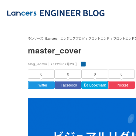
ランサーズ（Lancers）エンジニアブログ
>
フロントエンド
>
フロントエンド
master_cover
blog_admin｜2022年07月29日
0
0
0
0
Twitter
Facebook
Ｂ!
Bookmark
Pocket