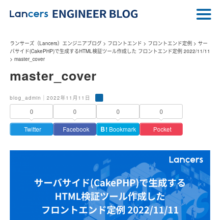
ランサーズ（Lancers）エンジニアブログ
>
フロントエンド
>
フロントエンド定例
>
サー
バサイド(CakePHP)で生成するHTML検証ツール作成した フロントエンド定例 2022/11/11
>
master_cover
master_cover
blog_admin｜2022年11月11日
0
0
0
0
Twitter
Facebook
Ｂ!
Bookmark
Pocket