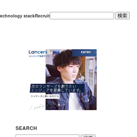
検
echnology stack
Recruit
索:
SEARCH