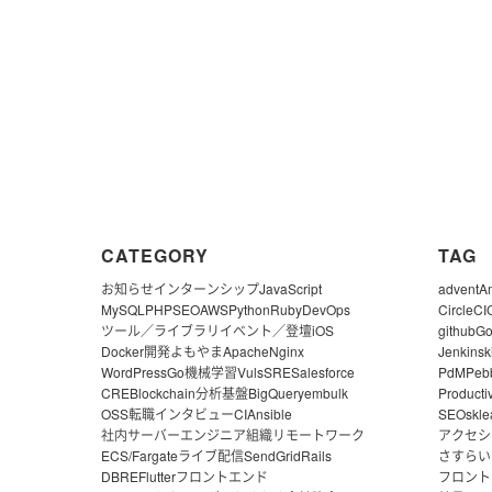
CATEGORY
TAG
お知らせ
インターンシップ
JavaScript
advent
A
MySQL
PHP
SEO
AWS
Python
Ruby
DevOps
CircleCI
ツール／ライブラリ
イベント／登壇
iOS
github
G
Docker
開発よもやま
Apache
Nginx
Jenkins
k
WordPress
Go
機械学習
Vuls
SRE
Salesforce
PdM
Peb
CRE
Blockchain
分析基盤
BigQuery
embulk
Producti
OSS
転職
インタビュー
CI
Ansible
SEO
skle
社内サーバー
エンジニア組織
リモートワーク
アクセシ
ECS/Fargate
ライブ配信
SendGrid
Rails
さすらい
DBRE
Flutter
フロントエンド
フロント