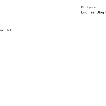
Development
Engineer Blog
T
sion
>
lsdt