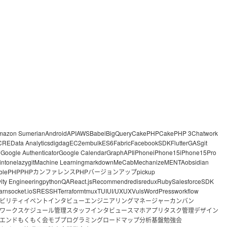
mazon Sumerian
Android
API
AWS
Babel
BigQuery
CakePHP
CakePHP 3
Chatwork
CRE
Data Analytics
digdag
EC2
embulk
ES6
Fabric
FacebookSDK
Flutter
GAS
git
o
Google Authenticator
Google Calendar
GraphAPI
iPhone
iPhone15
iPhone15Pro
intone
lazygit
Machine Learning
markdown
MeCab
Mechanize
MENTA
obsidian
ble
PHP
PHPカンファレンス
PHPバージョンアップ
pickup
vity Engineering
python
QA
React.js
Recommend
redis
redux
Ruby
Salesforce
SDK
arn
socket.io
SRE
SSH
Terraform
tmux
TUI
UI/UX
UX
Vuls
WordPress
workflow
ビリティ
イベント
インタビュー
エンジニアリングマネージャー
カンバン
ワーク
スケジュール管理
スタッフインタビュー
スマホアプリ
タスク管理
デザイン
エンド
もくもく会
モブプログラミング
ロードマップ
分析基盤
勉強会