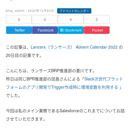
blog_admin｜2022年12月20日
アドベントカレンダー
0
0
0
2
Twitter
Facebook
Ｂ!
Bookmark
Pocket
この記事は、
Lancers（ランサーズ） Advent Calendar 2022
の
20日目の記事です。
こんにちは、ランサーズBRP推進部の菱川です。
昨日は同じBPR推進部の田島さんによる「
Slack次世代プラット
フォームのアプリ開発でTrigger作成時に環境変数を利用する
」
で
した。
今回は私のメイン業務であるSalesforceのこれまでについてお話
させていただきます。