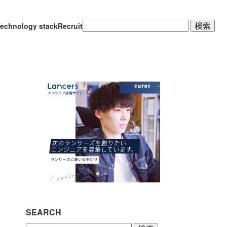
検
echnology stack
Recruit
索:
SEARCH