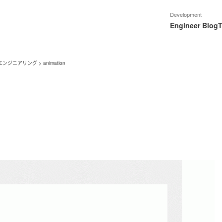
Development
Engineer Blog
T
エンジニアリング
>
animation