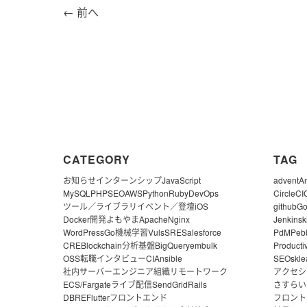
←
前へ
CATEGORY
TAG
お知らせ
インターンシップ
JavaScript
advent
A
MySQL
PHP
SEO
AWS
Python
Ruby
DevOps
CircleCI
ツール／ライブラリ
イベント／登壇
iOS
github
G
Docker
開発よもやま
Apache
Nginx
Jenkins
k
WordPress
Go
機械学習
Vuls
SRE
Salesforce
PdM
Peb
CRE
Blockchain
分析基盤
BigQuery
embulk
Producti
OSS
転職
インタビュー
CI
Ansible
SEO
skle
社内サーバー
エンジニア組織
リモートワーク
アクセシ
ECS/Fargate
ライブ配信
SendGrid
Rails
さすらい
DBRE
Flutter
フロントエンド
フロント