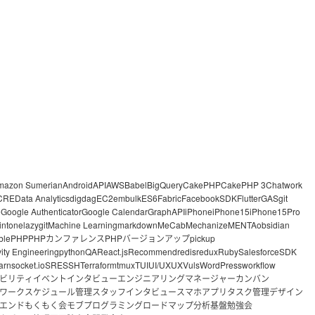
mazon Sumerian
Android
API
AWS
Babel
BigQuery
CakePHP
CakePHP 3
Chatwork
CRE
Data Analytics
digdag
EC2
embulk
ES6
Fabric
FacebookSDK
Flutter
GAS
git
o
Google Authenticator
Google Calendar
GraphAPI
iPhone
iPhone15
iPhone15Pro
intone
lazygit
Machine Learning
markdown
MeCab
Mechanize
MENTA
obsidian
ble
PHP
PHPカンファレンス
PHPバージョンアップ
pickup
vity Engineering
python
QA
React.js
Recommend
redis
redux
Ruby
Salesforce
SDK
arn
socket.io
SRE
SSH
Terraform
tmux
TUI
UI/UX
UX
Vuls
WordPress
workflow
ビリティ
イベント
インタビュー
エンジニアリングマネージャー
カンバン
ワーク
スケジュール管理
スタッフインタビュー
スマホアプリ
タスク管理
デザイン
エンド
もくもく会
モブプログラミング
ロードマップ
分析基盤
勉強会