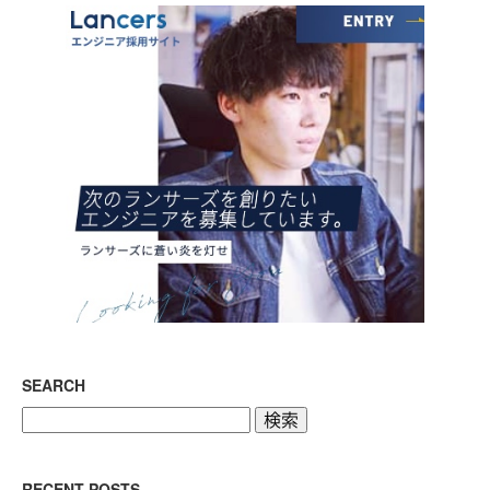
SEARCH
検
索:
RECENT POSTS