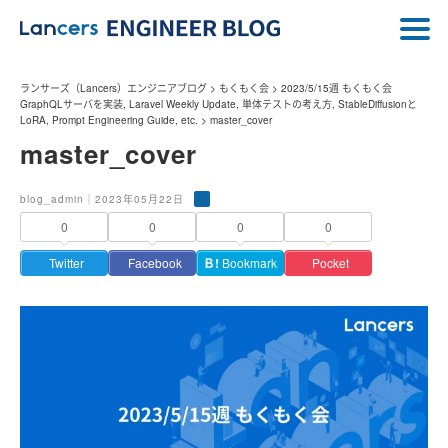
ランサーズ（Lancers）エンジニアブログ
>
もくもく会
>
2023/5/15週 もくもく会
GraphQLサーバを実装, Laravel Weekly Update, 単体テストの考え方, StableDiffusionと
LoRA, Prompt Engineering Guide, etc.
>
master_cover
master_cover
blog_admin｜2023年05月22日
0
0
0
0
Twitter
Facebook
Ｂ!
Bookmark
Pocket