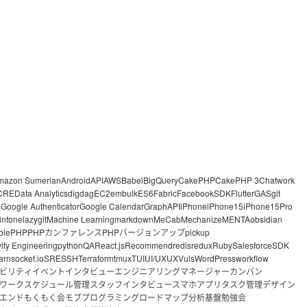
mazon Sumerian
Android
API
AWS
Babel
BigQuery
CakePHP
CakePHP 3
Chatwork
CRE
Data Analytics
digdag
EC2
embulk
ES6
Fabric
FacebookSDK
Flutter
GAS
git
o
Google Authenticator
Google Calendar
GraphAPI
iPhone
iPhone15
iPhone15Pro
intone
lazygit
Machine Learning
markdown
MeCab
Mechanize
MENTA
obsidian
ble
PHP
PHPカンファレンス
PHPバージョンアップ
pickup
vity Engineering
python
QA
React.js
Recommend
redis
redux
Ruby
Salesforce
SDK
arn
socket.io
SRE
SSH
Terraform
tmux
TUI
UI/UX
UX
Vuls
WordPress
workflow
ビリティ
イベント
インタビュー
エンジニアリングマネージャー
カンバン
ワーク
スケジュール管理
スタッフインタビュー
スマホアプリ
タスク管理
デザイン
エンド
もくもく会
モブプログラミング
ロードマップ
分析基盤
勉強会