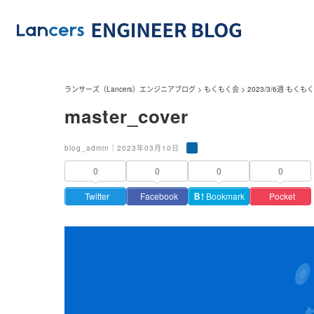
ランサーズ（Lancers）エンジニアブログ
>
もくもく会
>
2023/3/6週 もくも
master_cover
blog_admin｜2023年03月10日
0
0
0
0
Twitter
Facebook
Ｂ!
Bookmark
Pocket