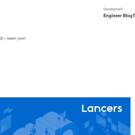
Development
Engineer Blog
T
く会
>
master_cover