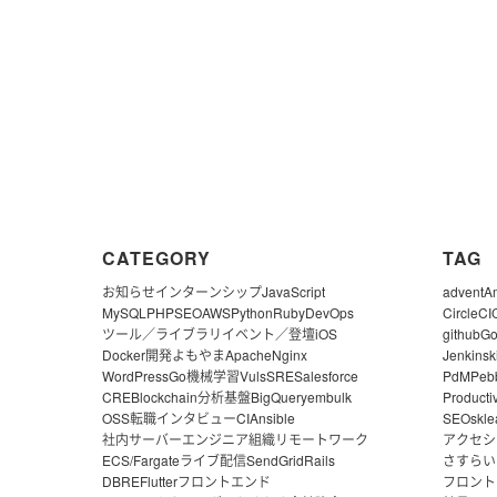
CATEGORY
TAG
お知らせ
インターンシップ
JavaScript
advent
A
MySQL
PHP
SEO
AWS
Python
Ruby
DevOps
CircleCI
ツール／ライブラリ
イベント／登壇
iOS
github
G
Docker
開発よもやま
Apache
Nginx
Jenkins
k
WordPress
Go
機械学習
Vuls
SRE
Salesforce
PdM
Peb
CRE
Blockchain
分析基盤
BigQuery
embulk
Producti
OSS
転職
インタビュー
CI
Ansible
SEO
skle
社内サーバー
エンジニア組織
リモートワーク
アクセシ
ECS/Fargate
ライブ配信
SendGrid
Rails
さすらい
DBRE
Flutter
フロントエンド
フロント