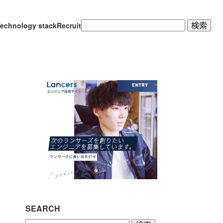
検
echnology stack
Recruit
索:
SEARCH