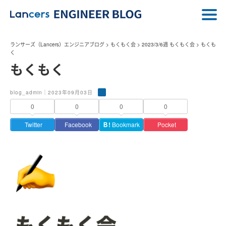
ランサーズ（Lancers）エンジニアブログ
>
もくもく会
>
2023/3/6週 もくもく会
>
もくも
く
もくもく
blog_admin｜2023年09月03日
0
0
0
0
Twitter
Facebook
Ｂ!
Bookmark
Pocket