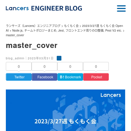
ランサーズ（Lancers）エンジニアブログ
>
もくもく会
>
2023/3/27週 もくもく会 Open
AI + Node.js, チームトポロジーまとめ, Jest, フロントエンド周りのCI整備, Pest V2 etc.
>
master_cover
master_cover
blog_admin｜2023年03月31日
0
0
0
0
Twitter
Facebook
Ｂ!
Bookmark
Pocket