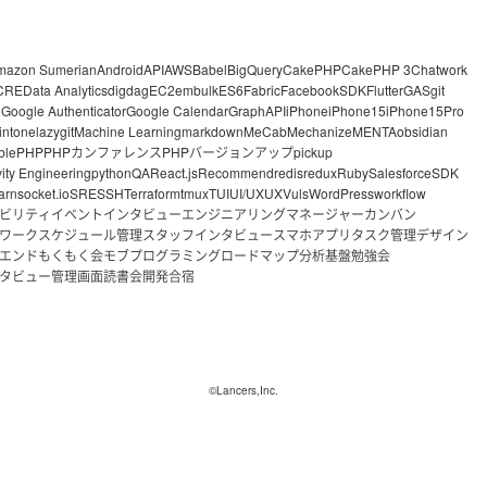
mazon Sumerian
Android
API
AWS
Babel
BigQuery
CakePHP
CakePHP 3
Chatwork
CRE
Data Analytics
digdag
EC2
embulk
ES6
Fabric
FacebookSDK
Flutter
GAS
git
o
Google Authenticator
Google Calendar
GraphAPI
iPhone
iPhone15
iPhone15Pro
intone
lazygit
Machine Learning
markdown
MeCab
Mechanize
MENTA
obsidian
ble
PHP
PHPカンファレンス
PHPバージョンアップ
pickup
vity Engineering
python
QA
React.js
Recommend
redis
redux
Ruby
Salesforce
SDK
arn
socket.io
SRE
SSH
Terraform
tmux
TUI
UI/UX
UX
Vuls
WordPress
workflow
ビリティ
イベント
インタビュー
エンジニアリングマネージャー
カンバン
ワーク
スケジュール管理
スタッフインタビュー
スマホアプリ
タスク管理
デザイン
エンド
もくもく会
モブプログラミング
ロードマップ
分析基盤
勉強会
タビュー
管理画面
読書会
開発合宿
©Lancers,Inc.