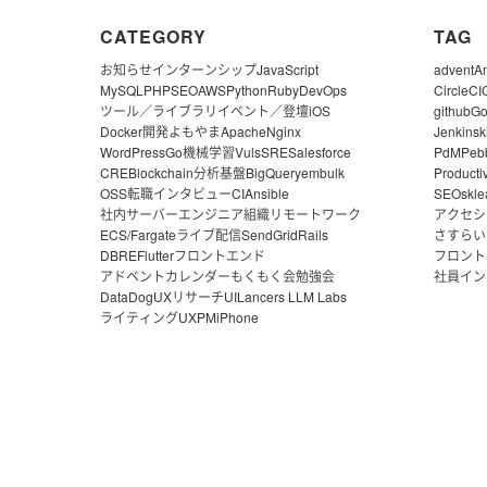
CATEGORY
TAG
お知らせ
インターンシップ
JavaScript
advent
A
MySQL
PHP
SEO
AWS
Python
Ruby
DevOps
CircleCI
ツール／ライブラリ
イベント／登壇
iOS
github
G
Docker
開発よもやま
Apache
Nginx
Jenkins
k
WordPress
Go
機械学習
Vuls
SRE
Salesforce
PdM
Peb
CRE
Blockchain
分析基盤
BigQuery
embulk
Producti
OSS
転職
インタビュー
CI
Ansible
SEO
skle
社内サーバー
エンジニア組織
リモートワーク
アクセシ
ECS/Fargate
ライブ配信
SendGrid
Rails
さすらい
DBRE
Flutter
フロントエンド
フロント
アドベントカレンダー
もくもく会
勉強会
社員イン
DataDog
UXリサーチ
UI
Lancers LLM Labs
ライティング
UX
PM
iPhone